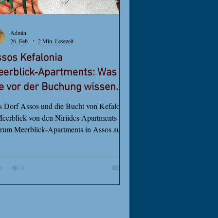
Admin
26. Feb.
2 Min. Lesezeit
sos Kefalonia
erblick‑Apartments: Was
e vor der Buchung wissen
llten
 Dorf Assos und die Bucht von Kefalonia
eerblick von den Niriides Apartments
rum Meerblick‑Apartments in Assos auf
alonia die ideale Wahl sind 1️⃣ Die
htige Unterkunft wählen Die Wahl der
htigen Unterkunft in Assos auf Kefalonia
n Ihren Urlaub entscheidend beeinflussen
esonders wenn Sie Meerblick‑Apartments
Assos suchen. 2️⃣ Wenn Sie entscheiden,
 Sie übernachten möchten Wenn Sie