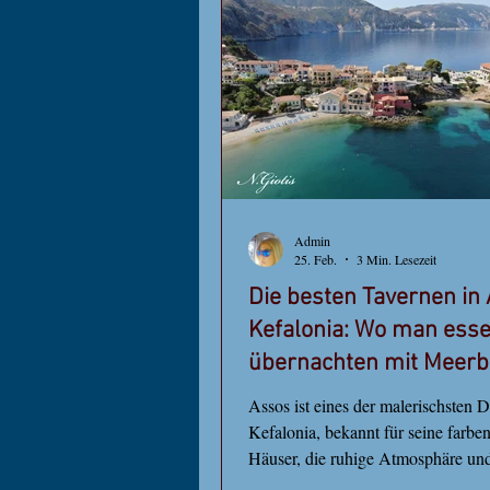
Assos liegt direkt neben dem Dorf 
ruhiges,
Admin
25. Feb.
3 Min. Lesezeit
Die besten Tavernen in
Kefalonia: Wo man ess
übernachten mit Meerb
Assos ist eines der malerischsten D
Kefalonia, bekannt für seine farbe
Häuser, die ruhige Atmosphäre und
atemberaubenden Meerblicke. We