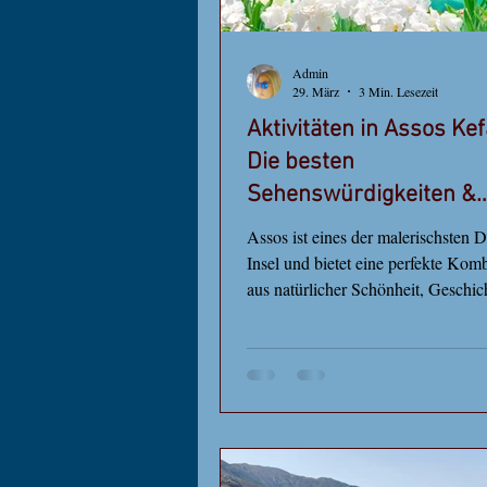
Admin
29. März
3 Min. Lesezeit
Aktivitäten in Assos Kef
Die besten
Sehenswürdigkeiten &
Geheimtipps
Assos ist eines der malerischsten D
Insel und bietet eine perfekte Kom
aus natürlicher Schönheit, Geschic
Entspannung. Egal, ob Sie nur für
zu Besuch sind oder Ihren Urlaub 
verbringen – es gibt viele Aktivitä
Kefalonia, die Ihren Aufenthalt un
machen. Assos Dorf Kefalonia mit
Häusern und malerischem Hafen E
am Strand von Assos Der Hauptstr