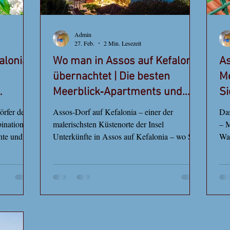
Admin
27. Feb.
2 Min. Lesezeit
alonia:
Wo man in Assos auf Kefalonia
As
übernachtet | Die besten
Me
Meerblick‑Apartments und
Si
‑Zimmer
so
örfer der
Assos‑Dorf auf Kefalonia – einer der
Das
bination
malerischsten Küstenorte der Insel
– M
hte und
Unterkünfte in Assos auf Kefalonia – wo Sie
Wa
 einen Tag
übernachten sollten Assos auf Kefalonia ist
Kef
hier
eines der malerischsten Dörfer der Insel,
ric
ten in Assos
bekannt für seine farbenfrohen Häuser, das
ric
vergesslich
kristallklare Wasser und die atemberaubenden
kan
 bunten
Sonnenuntergänge. Die Wahl der richtigen
– b
ntspannen
Unterkunft in Assos bedeutet, nahe am Meer
in 
and von
und am Dorfzentrum zu wohnen und einen
wo