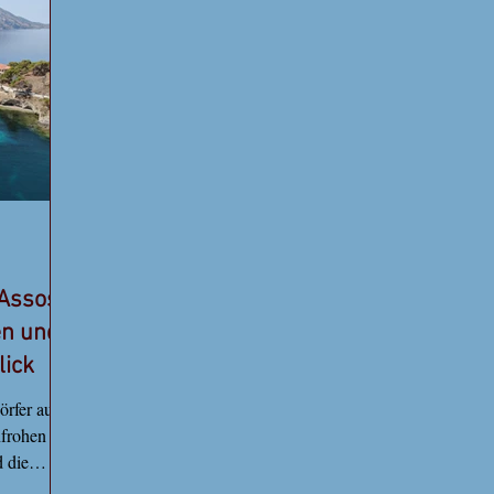
und bietet
unverbauten Meerblick zu genießen. Planen
übe
Sie Ihren Urlaub auf Kefa
übe
 Assos
en und
lick
örfer auf
nfrohen
 die
nn du