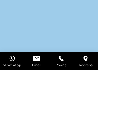
WhatsApp
Email
Phone
Address
Genießen Sie einen unverbauten Meerblick von 
privaten Balkonen in Assos auf Kefalonia
Entdecken Sie verfügbare Termine und 
buchen Sie Ihr Meerblick‑Apartment in 
Assos auf Kefalonia direkt bei uns